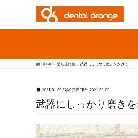
コ
ナ
ン
ビ
テ
ゲ
ン
ー
ツ
シ
へ
ョ
ス
ン
キ
に
ッ
移
HOME
受験生応援
武器にしっかり磨きをかけて
プ
動
2021-01-09
/ 最終更新日時 :
2021-01-09
武器にしっかり磨きを